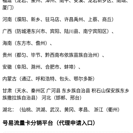
福建（龙岩、泉州、漳州、南平、安溪、龙岩新罗区、南靖、
厦门）
河南（濮阳、新乡、驻马店、许昌禹州、上蔡、商丘）
广西（防城港东兴市、宾阳、陆川县、南宁宾阳区）、
海南（东方市、儋州）、
贵州（都匀、毕节、黔西南布依族苗族自治州）、
安徽（阜阳、滁州、合肥市、蚌埠）、
内蒙古（通辽、呼和浩特、包头、鄂尔多斯）
甘肃（天水、秦州区 广河县 东乡族自治县 积石山保安族东乡
族撒拉族自治县） 河北（邯郸、邢台）
湖北：（仙桃、洪湖、武汉、黄冈、孝昌、 浙江（衢州）
号易流量卡分销平台（代理申请入口）