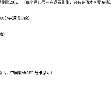
，每月到账20元。（每个月10号左右返费到账，只有充值才享受
200分钟通话全给）
全给）
活，中国联通APP-号卡激活）