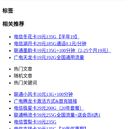
标签
相关推荐
电信冬花卡19元135G【半年19】
电信湖月卡29元185G通话0.1元/分钟
联通墨韵卡19元135G+100分钟（2-25个月19元）
广电天龙卡19元192G全国通用流量
热门文章
随机文章
热门关键词
联通小风卡10元13G+100分钟
广电腾龙卡激活方式&首充链接
电信极星卡29元200G（20年套餐）
联通畅流卡59元255G全国流量+送会员8选1
电信雪梨卡19元235G
电信吉祥卡29元135G【20年优惠期】